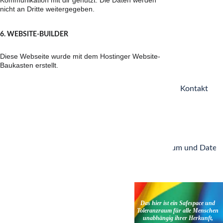
nicht an Dritte weitergegeben.
6. WEBSITE-BUILDER
Diese Webseite wurde mit dem Hostinger Website-
Baukasten erstellt.
Britta 
FÜR 
Kontakt
ANFRAGEN
Kah
Poesie | Freie 
info@britta
Reden | 
-kah.de
Impressum und Daten
Moderation
Das hier ist ein Safespace und 
Toleranzraum für alle Menschen 
unabhängig ihrer Herkunft, 