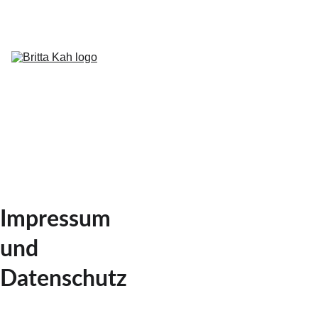
Startseite
Auf Bühnen
Freie Reden
Workshops 
und 
weiteres
Termine
Kontakt
Impressum 
und 
Datenschutz