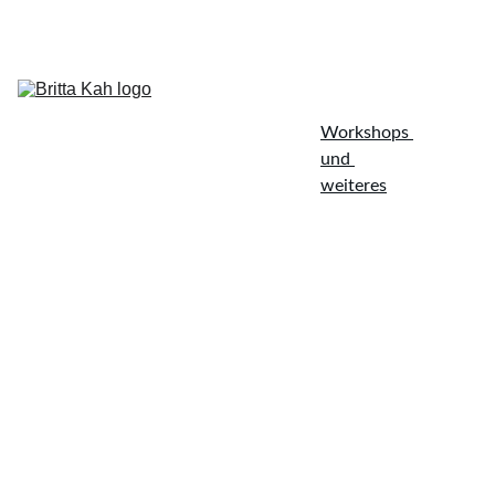
Startseite
Auf Bühnen
Freie Reden
Workshops 
und 
weiteres
Termine
Kontakt
Workshops | Auftragstexte | 
Moderation für Euer Event