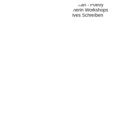
Auftragstexte und 
Moderation
Schon für diverse 
Formate durfte ich 
Auftragstexte 
schreiben und 
Veranstaltungen mit 
meinen Vorträgen 
bereichern.
Zu Feierlichkeiten, bei 
politischen 
Veranstaltungen, 
anlässlich bestimmter 