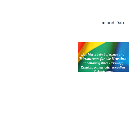
Poesie | Freie 
info@britta
Reden | 
-kah.de
Impressum und Daten
Moderation
Das hier ist ein Safespace und 
Toleranzraum für alle Menschen 
unabhängig ihrer Herkunft, 
Religion, Kultur oder sexuellen 
Orientierung
© 2025. Copyright Britta Kah